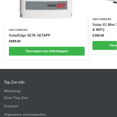
OMVORMERS
Solax X1 Mini 
& WiFi)
OMVORMERS
SolarEdge SE7K SETAPP
€
399.00
€
889.00
Toev
Toevoegen aan winkelwagen
Top Zon info
Webshop
Over Top-Zon
Contact
Algemene voorwaarden