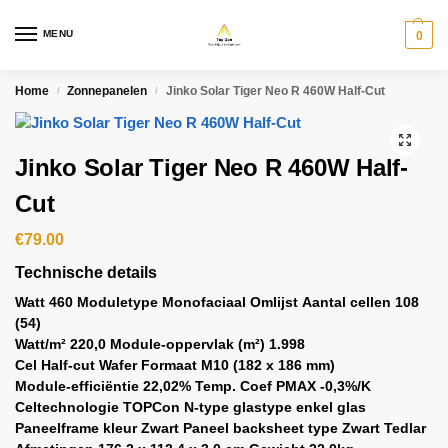
MENU
0
Home
Zonnepanelen
Jinko Solar Tiger Neo R 460W Half-Cut
/
/
Jinko Solar Tiger Neo R 460W Half-
Cut
€
79.00
Technische details
Watt
460
Moduletype
Monofaciaal Omlijst
Aantal cellen
108
(54)
Watt/m²
220,0
Module-oppervlak (m²)
1.998
Cel
Half-cut
Wafer Formaat
M10 (182 x 186 mm)
Module-efficiëntie
22,02%
Temp. Coef PMAX
-0,3%/K
Celtechnologie
TOPCon N-type
glastype
enkel glas
Paneelframe kleur
Zwart
Paneel backsheet type
Zwart Tedlar